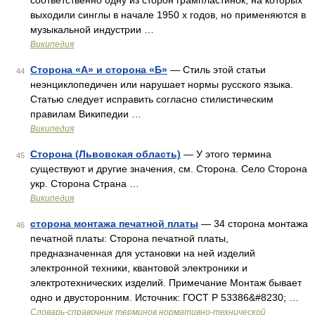
соответственно одну из сторон грампластинок, на которых
выходили синглы в начале 1950 х годов, но применяются в
музыкальной индустрии …
Википедия
Сторона «А» и сторона «Б»
— Стиль этой статьи
44
неэнциклопедичен или нарушает нормы русского языка.
Статью следует исправить согласно стилистическим
правилам Википедии …
Википедия
Сторона (Львовская область)
— У этого термина
45
существуют и другие значения, см. Сторона. Село Сторона
укр. Сторона Страна …
Википедия
сторона монтажа печатной платы
— 34 сторона монтажа
46
печатной платы: Сторона печатной платы,
предназначенная для установки на ней изделий
электронной техники, квантовой электроники и
электротехнических изделий. Примечание Монтаж бывает
одно и двусторонним. Источник: ГОСТ Р 53386&#8230; …
Словарь-справочник терминов нормативно-технической