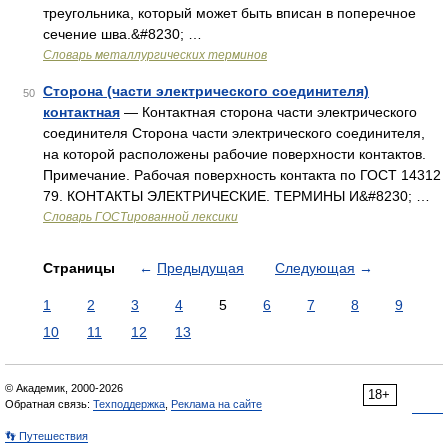
треугольника, который может быть вписан в поперечное
сечение шва.&#8230; …
Словарь металлургических терминов
Сторона (части электрического соединителя)
50
контактная
— Контактная сторона части электрического
соединителя Сторона части электрического соединителя,
на которой расположены рабочие поверхности контактов.
Примечание. Рабочая поверхность контакта по ГОСТ 14312
79. КОНТАКТЫ ЭЛЕКТРИЧЕСКИЕ. ТЕРМИНЫ И&#8230; …
Словарь ГОСТированной лексики
Страницы
←
Предыдущая
Следующая
→
1
2
3
4
5
6
7
8
9
10
11
12
13
© Академик, 2000-2026
18+
Обратная связь:
Техподдержка
,
Реклама на сайте
👣 Путешествия