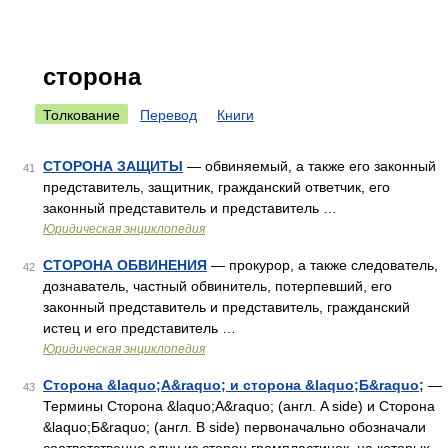
сторона
Толкование
Перевод
Книги
СТОРОНА ЗАЩИТЫ
— обвиняемый, а также его законный
41
представитель, защитник, гражданский ответчик, его
законный представитель и представитель …
Юридическая энциклопедия
СТОРОНА ОБВИНЕНИЯ
— прокурор, а также следователь,
42
дознаватель, частный обвинитель, потерпевший, его
законный представитель и представитель, гражданский
истец и его представитель …
Юридическая энциклопедия
Сторона &laquo;А&raquo; и сторона &laquo;Б&raquo;
—
43
Термины Сторона &laquo;А&raquo; (англ. A side) и Сторона
&laquo;Б&raquo; (англ. B side) первоначально обозначали