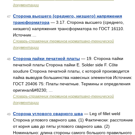
документации
Сторона высшего (среднего, низшего) напряжения
47
трансформатора
— 3.17. Сторона высшего (среднего,
низшего) напряжения трансформатора по ГОСТ 16110.
Источник …
Словарь-справочник терминов нормативно-технической
документации
Сторона пайки печатной платы
— 19. Сторона пайки
48
печатной платы Сторона пайки E. Solder side F. Côte
soudure Сторона печатной платы, с которой производится
пайка выводов большинства навесных элементов Источник:
ГОСТ 20406 75: Платы печатные. Термины и определения
оригинал&#8230; …
Словарь-справочник терминов нормативно-технической
документации
Сторона углового сварного шва
— Leg of fillet weld
49
Сторона углового сварного шва. (1) Фактически: расстояние
от корня шва до пяты углового сварного шва. (2)
Номинально: длина стороны самого большого правильного